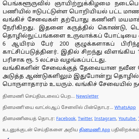
பெங்களூருவில் ஞாயிற்றுக்கிழமை நடைபெ
பணியில் ஈடுபட்டுள்ள பொறியியல் பட்ட மாணவ
வங்கிச் சேவைகள் தற்போது கணினி மயமாக்க
நேரிகிறது. இதனை கருத்தில் கொண்டு, 
தொழில்நுட்பங்களை உருவாக்கப் போட்டியை
6 ஆயிரம் பேர் 200 குழுக்களாகப் பிரிந
காட்சிப்படுத்தினர். இதில் சிறந்து விளங்க
பரிசாக ரூ. 5 லட்சம் வழங்கப்பட்டது.
வங்கிகளின் சேவைக்குத் தேவையான நவீன தொ
அடுத்த ஆண்டுகளிலும் இதுபோன்று தொழில்நுட
பொருளாதாரம் உயரும். வங்கிச் சேவையில் நவ
தினமணி செய்திமடலைப் பெற...
Newsletter
தினமணி'யை வாட்ஸ்ஆப் சேனலில் பின்தொடர...
WhatsApp
தினமணியைத் தொடர:
Facebook
,
Twitter
,
Instagram
,
Youtube
,
உடனுக்குடன் செய்திகளை அறிய
தினமணி App
பதிவிறக்கம்