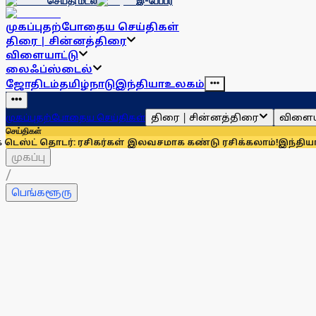
செய்தி மடல்
இ-பேப்பர்
முகப்பு
தற்போதைய செய்திகள்
திரை | சின்னத்திரை
விளையாட்டு
லைஃப்ஸ்டைல்
ஜோதிடம்
தமிழ்நாடு
இந்தியா
உலகம்
திரை | சின்னத்திரை
விளைய
முகப்பு
தற்போதைய செய்திகள்
செய்திகள்
ொடர்: ரசிகர்கள் இலவசமாக கண்டு ரசிக்கலாம்!
இந்தியாவுக்கு 67
முகப்பு
/
பெங்களூரு