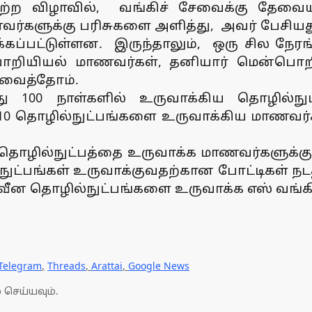
ற்ற விழாவில், வங்கிச் சேவைக்கு தேவை
ர்களுக்கு பரிசுகளை அளித்து, அவர் பேசியது
ப்பட்டுள்ளன. இருந்தாலும், ஒரு சில நேர
பொறியியல் மாணவர்கள், தனியார் மென்பொற
 வைத்தோம்.
்து 100 நாள்களில் உருவாக்கிய தொழில்நுட
ிய 10 தொழில்நுட்பங்களை உருவாக்கிய மாணவர்க
ழில்நுட்பத்தை உருவாக்க மாணவர்களுக்கு ஊ
்பங்கள் உருவாக்குவதற்கான போட்டிகள் நடத்தப
ீன தொழில்நுட்பங்களை உருவாக்க எஸ் வங்கி ம
Telegram
,
Threads
,
Arattai
,
Google News
 செய்யவும்.