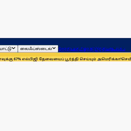
ாட்டு
லைஃப்ஸ்டைல்
ஜோதிடம்
தமிழ்நாடு
இந்தியா
உலகம்
% எல்பிஜி தேவையைப் பூர்த்தி செய்யும் அமெரிக்கா!
செயின்ட் லூயிஸ