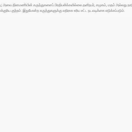
ுப்பு; அவை தினமணியின் கருத்துகளைப் பிரதிபலிக்கவில்லை.தனிநபர், சமூகம், மதம் அல்லது
ரிய குற்றம். இதுபோன்ற கருத்துகளுக்கு எதிராக உரிய சட்ட நடவடிக்கை எடுக்கப்படும்.