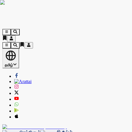
தமிழ்