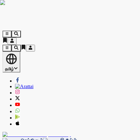
தமிழ்