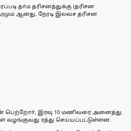
்படி தா்ம தரிசனத்துக்கு (தரிசன
ிநேரமும் ஆனது. நேரடி இலவச தரிசன
.
ின் பெற்றோா், இரவு 10 மணிவரை அனைத்து
் வழங்குவது ரத்து செய்யப்பட்டுள்ளன.