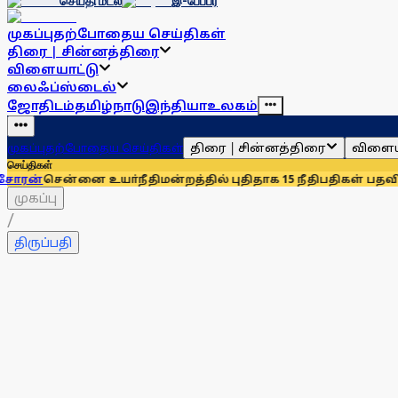
செய்தி மடல்
இ-பேப்பர்
முகப்பு
தற்போதைய செய்திகள்
திரை | சின்னத்திரை
விளையாட்டு
லைஃப்ஸ்டைல்
ஜோதிடம்
தமிழ்நாடு
இந்தியா
உலகம்
திரை | சின்னத்திரை
விளைய
முகப்பு
தற்போதைய செய்திகள்
செய்திகள்
்னை உயா்நீதிமன்றத்தில் புதிதாக 15 நீதிபதிகள் பதவியேற்பு
சென
முகப்பு
/
திருப்பதி