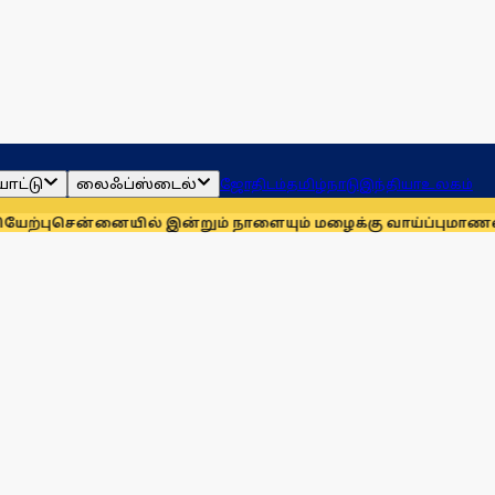
ாட்டு
லைஃப்ஸ்டைல்
ஜோதிடம்
தமிழ்நாடு
இந்தியா
உலகம்
்னையில் இன்றும் நாளையும் மழைக்கு வாய்ப்பு
மாணவர்களுக்காக 