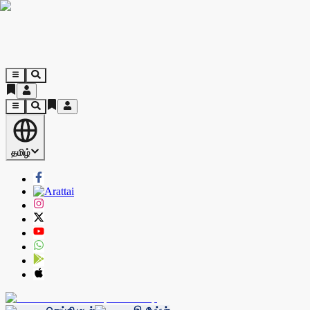
தமிழ்