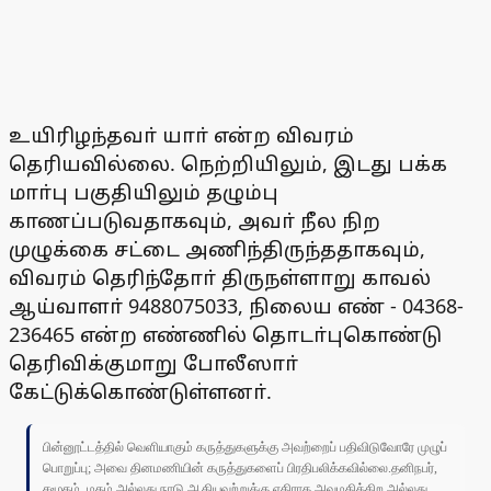
உயிரிழந்தவா் யாா் என்ற விவரம்
தெரியவில்லை. நெற்றியிலும், இடது பக்க
மாா்பு பகுதியிலும் தழும்பு
காணப்படுவதாகவும், அவா் நீல நிற
முழுக்கை சட்டை அணிந்திருந்ததாகவும்,
விவரம் தெரிந்தோா் திருநள்ளாறு காவல்
ஆய்வாளா் 9488075033, நிலைய எண் - 04368-
236465 என்ற எண்ணில் தொடா்புகொண்டு
தெரிவிக்குமாறு போலீஸாா்
கேட்டுக்கொண்டுள்ளனா்.
பின்னூட்டத்தில் வெளியாகும் கருத்துகளுக்கு அவற்றைப் பதிவிடுவோரே முழுப்
பொறுப்பு; அவை தினமணியின் கருத்துகளைப் பிரதிபலிக்கவில்லை.தனிநபர்,
சமூகம், மதம் அல்லது நாடு ஆகியவற்றுக்கு எதிராக அவமதிக்கிற அல்லது