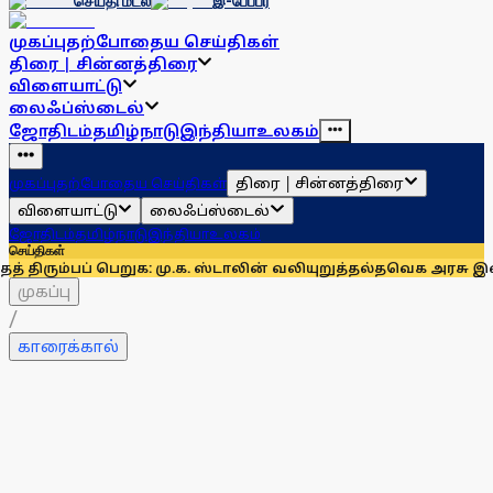
செய்தி மடல்
இ-பேப்பர்
முகப்பு
தற்போதைய செய்திகள்
திரை | சின்னத்திரை
விளையாட்டு
லைஃப்ஸ்டைல்
ஜோதிடம்
தமிழ்நாடு
இந்தியா
உலகம்
திரை | சின்னத்திரை
முகப்பு
தற்போதைய செய்திகள்
விளையாட்டு
லைஃப்ஸ்டைல்
ஜோதிடம்
தமிழ்நாடு
இந்தியா
உலகம்
செய்திகள்
ப் பெறுக: மு.க. ஸ்டாலின் வலியுறுத்தல்
தவெக அரசு இன்று நடத்தும்
முகப்பு
/
காரைக்கால்