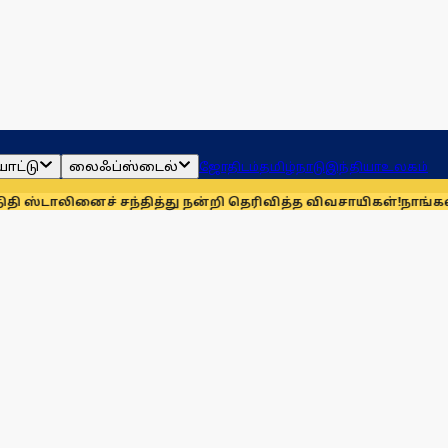
ாட்டு
லைஃப்ஸ்டைல்
ஜோதிடம்
தமிழ்நாடு
இந்தியா
உலகம்
னைச் சந்தித்து நன்றி தெரிவித்த விவசாயிகள்!
நாங்கள் தொகுதி