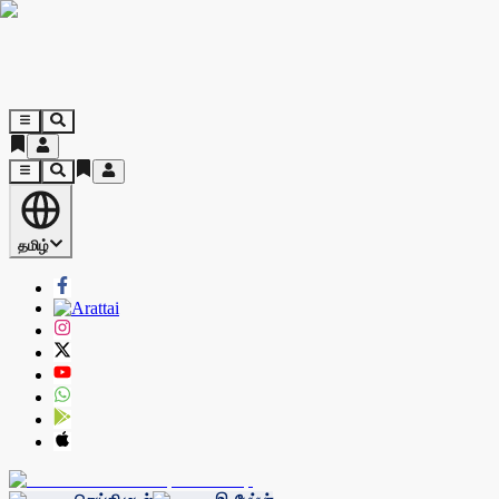
தமிழ்