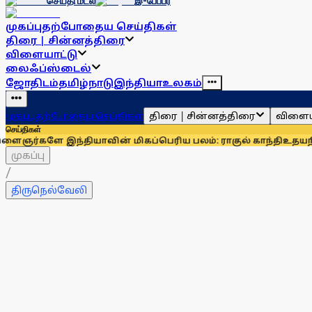
செய்தி மடல்
இ-பேப்பர்
முகப்பு
தற்போதைய செய்திகள்
திரை | சின்னத்திரை
விளையாட்டு
லைஃப்ஸ்டைல்
ஜோதிடம்
தமிழ்நாடு
இந்தியா
உலகம்
திரை | சின்னத்திரை
விளைய
முகப்பு
தற்போதைய செய்திகள்
செய்திகள்
இந்தியாவின் மிகப்பெரிய பலம்: ராகுல் காந்தி
உதயநிதி ஸ்டாலி
முகப்பு
/
திருநெல்வேலி