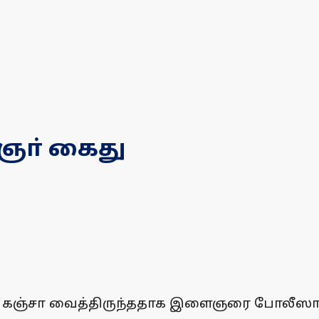
ஞா் கைது
ல் கஞ்சா வைத்திருந்ததாக இளைஞரை போலீஸாா