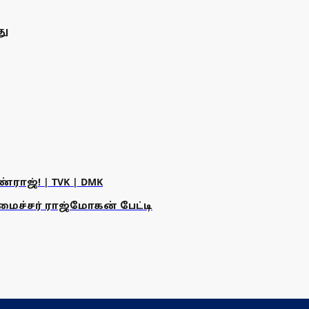
து
ராஜ்! | TVK | DMK
அமைச்சர் ராஜ்மோகன் பேட்டி