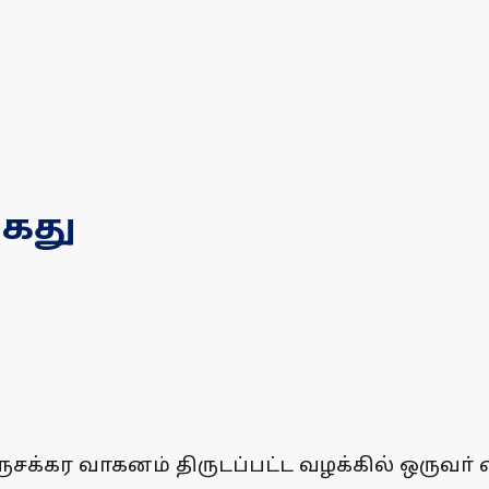
கைது
ுசக்கர வாகனம் திருடப்பட்ட வழக்கில் ஒருவா் 