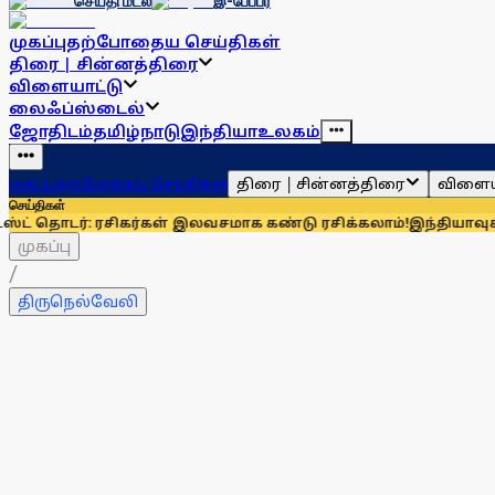
செய்தி மடல்
இ-பேப்பர்
முகப்பு
தற்போதைய செய்திகள்
திரை | சின்னத்திரை
விளையாட்டு
லைஃப்ஸ்டைல்
ஜோதிடம்
தமிழ்நாடு
இந்தியா
உலகம்
திரை | சின்னத்திரை
விளைய
முகப்பு
தற்போதைய செய்திகள்
செய்திகள்
ர்: ரசிகர்கள் இலவசமாக கண்டு ரசிக்கலாம்!
இந்தியாவுக்கு 67% எ
முகப்பு
/
திருநெல்வேலி