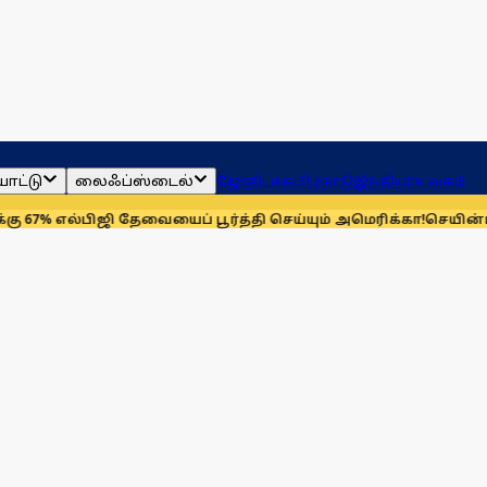
ாட்டு
லைஃப்ஸ்டைல்
ஜோதிடம்
தமிழ்நாடு
இந்தியா
உலகம்
ல்பிஜி தேவையைப் பூர்த்தி செய்யும் அமெரிக்கா!
செயின்ட் லூயிஸ் 