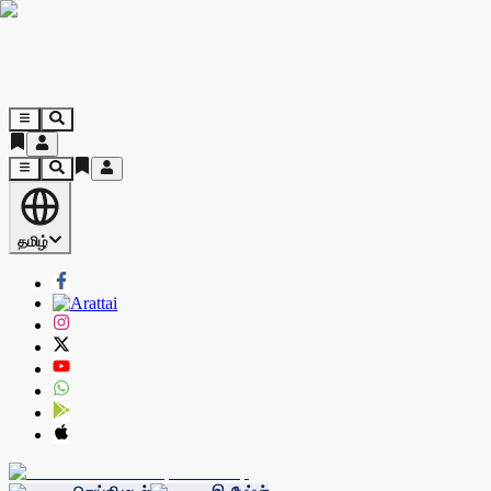
தமிழ்