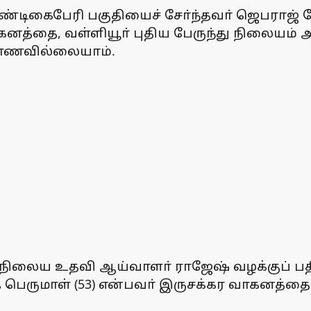
கண்டிகைபேரி பகுதியைச் சோ்ந்தவா் ஜெபராஜ் ஜ
த்தை, வள்ளியூா் புதிய பேருந்து நிலையம் அரு
காணவில்லையாம்.
வல் நிலைய உதவி ஆய்வாளா் ராஜேஷ் வழக்குப்
்த பெருமாள் (53) என்பவா் இருசக்கர வாகனத்த