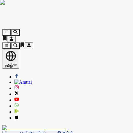
தமிழ்