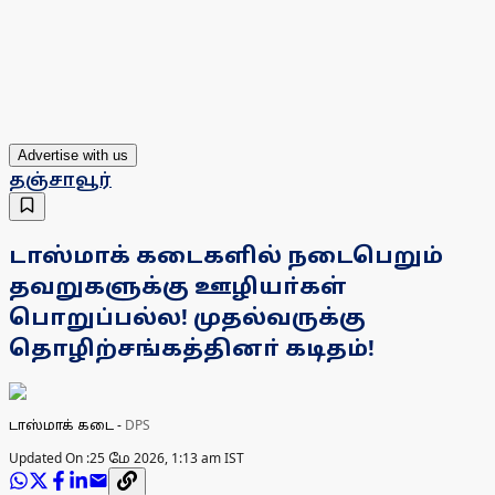
Advertise with us
தஞ்சாவூர்
டாஸ்மாக் கடைகளில் நடைபெறும்
தவறுகளுக்கு ஊழியா்கள்
பொறுப்பல்ல! முதல்வருக்கு
தொழிற்சங்கத்தினா் கடிதம்!
டாஸ்மாக் கடை
-
DPS
Updated On :
25 மே 2026, 1:13 am IST