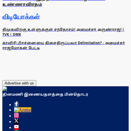
உண்ணாவிரதம்
விடியோக்கள்
திமுகவிற்கு உள்ளுக்குள் சந்தோசம்! அமைச்சர் அருண்ராஜ்! |
TVK | DMK
காவிரி பிரச்னையை திசைதிருப்பவா Delimitation? - அமைச்சர்
ராஜ்மோகன் பேட்டி
Advertise with us
தினமணி இணையதளத்தை பின்தொடர