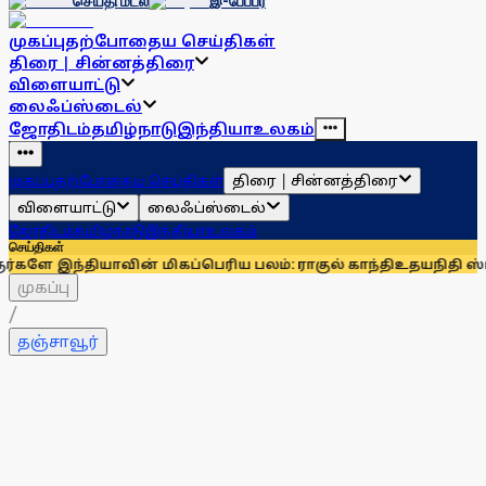
செய்தி மடல்
இ-பேப்பர்
முகப்பு
தற்போதைய செய்திகள்
திரை | சின்னத்திரை
விளையாட்டு
லைஃப்ஸ்டைல்
ஜோதிடம்
தமிழ்நாடு
இந்தியா
உலகம்
திரை | சின்னத்திரை
முகப்பு
தற்போதைய செய்திகள்
விளையாட்டு
லைஃப்ஸ்டைல்
ஜோதிடம்
தமிழ்நாடு
இந்தியா
உலகம்
செய்திகள்
வின் மிகப்பெரிய பலம்: ராகுல் காந்தி
உதயநிதி ஸ்டாலினைச் சந
முகப்பு
/
தஞ்சாவூர்