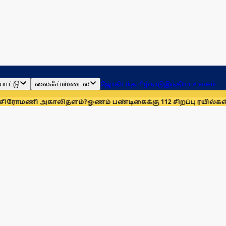
ாட்டு
லைஃப்ஸ்டைல்
ஜோதிடம்
தமிழ்நாடு
இந்தியா
உலகம்
காலிதளம்?
ஓணம் பண்டிகைக்கு 112 சிறப்பு ரயில்கள்: ஆக. 14-ஆம் த