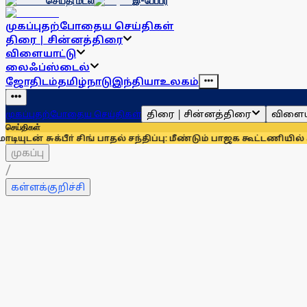
செய்தி மடல்
இ-பேப்பர்
முகப்பு
தற்போதைய செய்திகள்
திரை | சின்னத்திரை
விளையாட்டு
லைஃப்ஸ்டைல்
ஜோதிடம்
தமிழ்நாடு
இந்தியா
உலகம்
திரை | சின்னத்திரை
விளைய
முகப்பு
தற்போதைய செய்திகள்
செய்திகள்
ா் சிங் பாதல் சந்திப்பு: மீண்டும் பாஜக கூட்டணியில் சிரோமணி அ
முகப்பு
/
கள்ளக்குறிச்சி