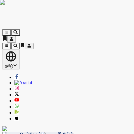
தமிழ்