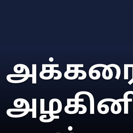
அக்கரை
அழகினில