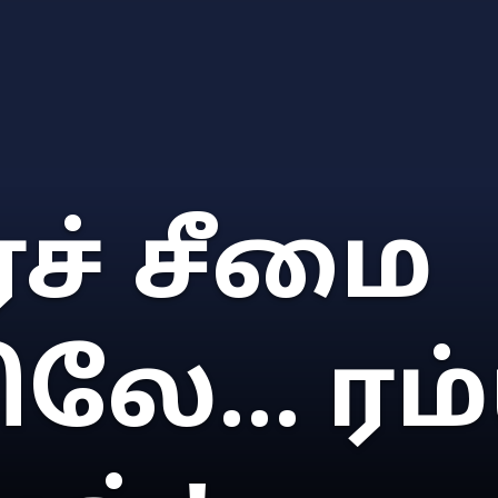
ச் சீமை
ே... ரம