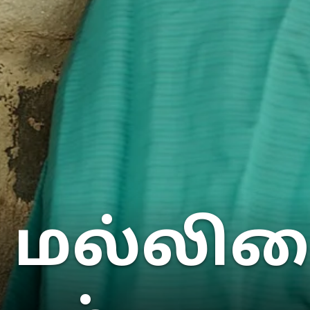
மல்லிகை