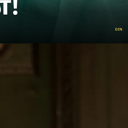
்!
DIN