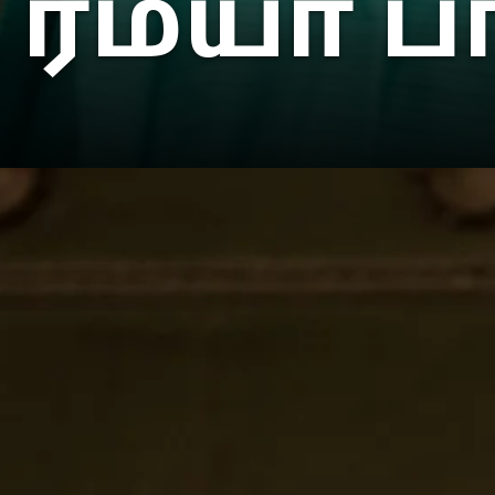
ரம்யா ப