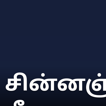
சின்னஞ்