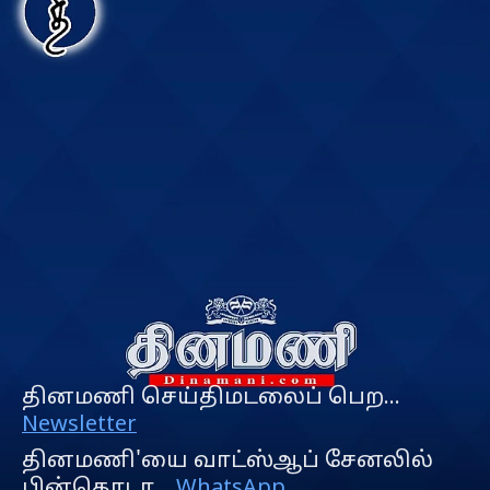
தினமணி செய்திமடலைப் பெற...
Newsletter
தினமணி'யை வாட்ஸ்ஆப் சேனலில்
பின்தொடர...
WhatsApp