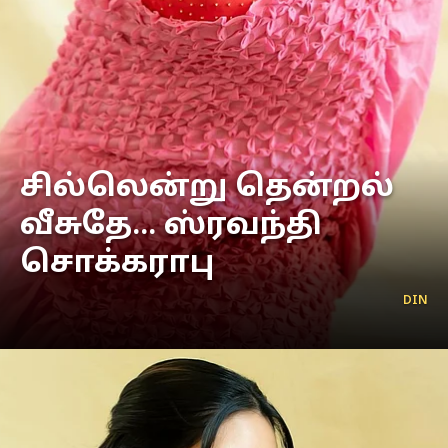
சில்லென்று தென்றல்
வீசுதே... ஸ்ரவந்தி
சொக்கராபு
DIN