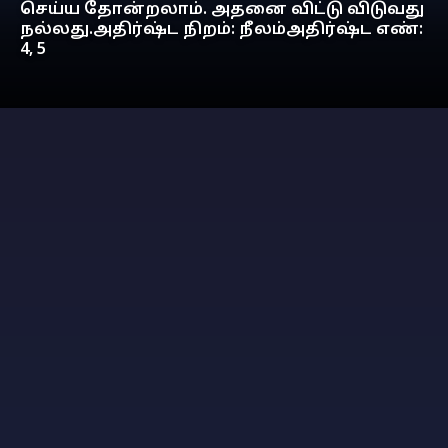
செய்ய தோன்றலாம். அதனை விட்டு விடுவது
நல்லது.அதிர்ஷ்ட நிறம்: நீலம்அதிர்ஷ்ட எண்:
4, 5