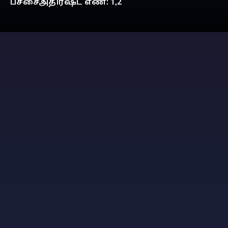
பச்சைஅதிர்ஷ்ட எண்: 1,2