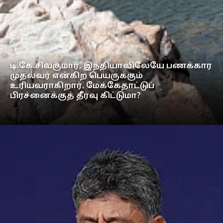
டி.கே.சிவகுமார், இந்தியாவிலேயே பணக்கார
முதல்வர் என்கிற பெயருக்கும்
உரியவராகிறார். மேக்கேதாட்டுப்
பிரச்னைக்குத் தீர்வு கிட்டுமா?