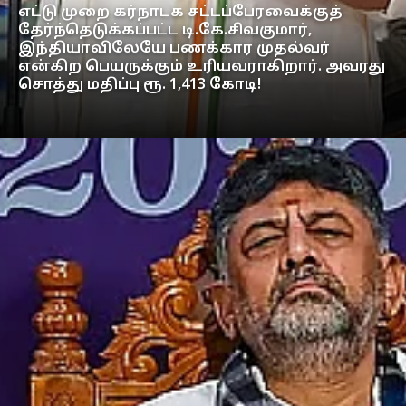
எட்டு முறை கர்நாடக சட்டப்பேரவைக்குத்
தேர்ந்தெடுக்கப்பட்ட டி.கே.சிவகுமார்,
இந்தியாவிலேயே பணக்கார முதல்வர்
என்கிற பெயருக்கும் உரியவராகிறார். அவரது
சொத்து மதிப்பு ரூ. 1,413 கோடி!