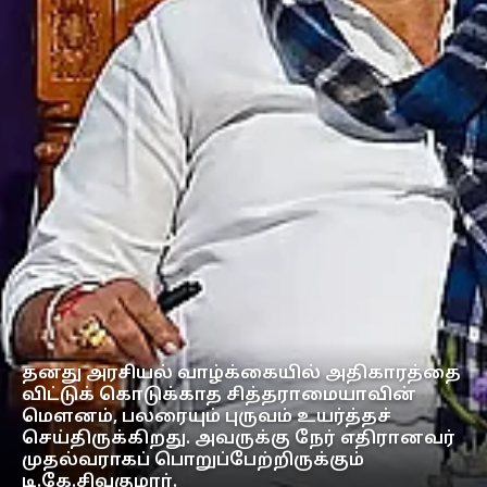
தனது அரசியல் வாழ்க்கையில் அதிகாரத்தை
விட்டுக் கொடுக்காத சித்தராமையாவின்
மௌனம், பலரையும் புருவம் உயர்த்தச்
செய்திருக்கிறது. அவருக்கு நேர் எதிரானவர்
முதல்வராகப் பொறுப்பேற்றிருக்கும்
டி.கே.சிவகுமார்.