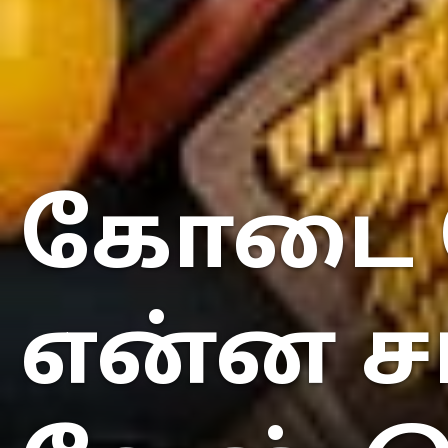
கோடை வ
என்ன சா