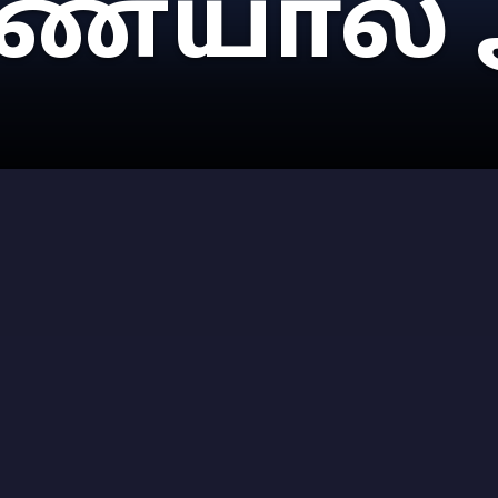
யால் ஆ