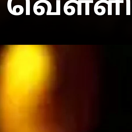
வெள்ளி