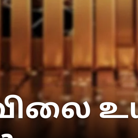
விலை உய