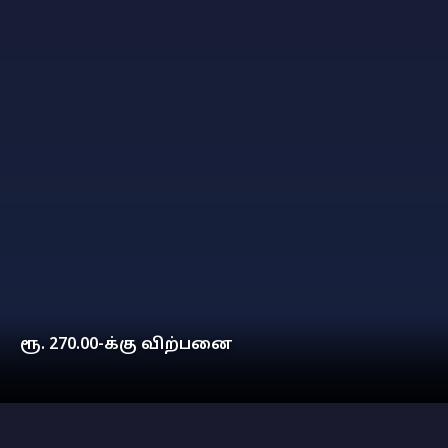
ரூ. 270.00-க்கு விற்பனை