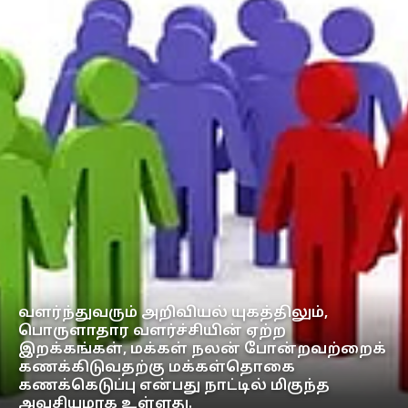
வளர்ந்துவரும் அறிவியல் யுகத்திலும்,
பொருளாதார வளர்ச்சியின் ஏற்ற
இறக்கங்கள், மக்கள் நலன் போன்றவற்றைக்
கணக்கிடுவதற்கு மக்கள்தொகை
கணக்கெடுப்பு என்பது நாட்டில் மிகுந்த
அவசியமாக உள்ளது.