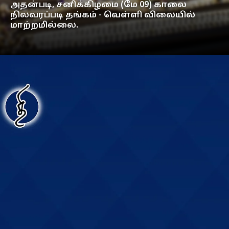
அதன்படி, சனிக்கிழமை (மே 09) காலை
நிலவரப்படி தங்கம் - வெள்ளி விலையில்
மாற்றமில்லை.