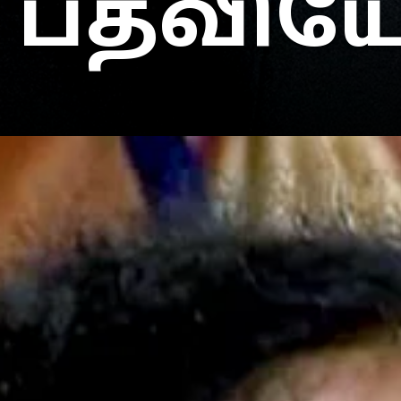
பதவியேற