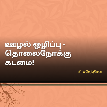
ஊழல் ஒழிப்பு -
தொலைநோக்கு
கடமை!
சி. மகேந்திரன்