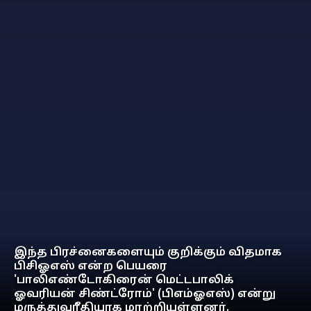
இந்த பிரச்னைகளையும் குறிக்கும் விதமாக
பிசிஓஎஸ் என்ற பெயரை
'பாலிஎண்டோகிரைன் மெட்டபாலிக்
ஓவரியன் சிண்ட்ரோம்' (பிஎம்ஓஎஸ்) என்று
மருத்துவரீதியாக மாற்றியுள்ளனர்.