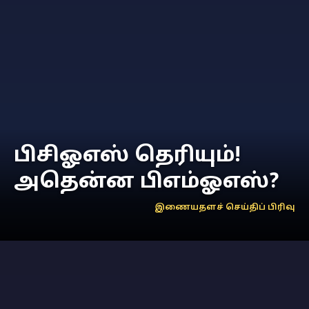
பிசிஓஎஸ் தெரியும்!
அதென்ன பிஎம்ஓஎஸ்?
இணையதளச் செய்திப் பிரிவு