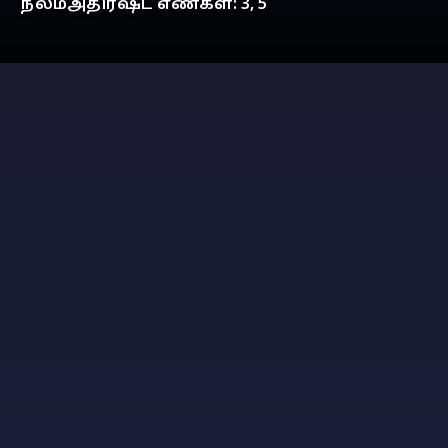
நீலம்அதிர்ஷ்ட எண்கள்: 3, 5