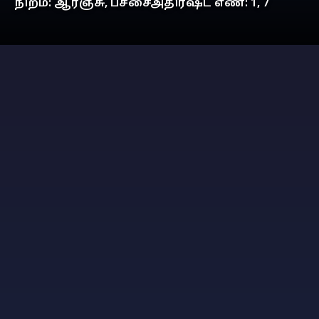
நிறம்: ஆரஞ்சு, பச்சைஅதிர்ஷ்ட எண்: 1, 7