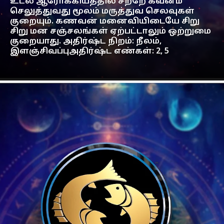
உடல் ஆரோக்கியத்தில் சற்றே கவனம்
செலுத்துவது மூலம் மருத்துவ செலவுகள்
குறையும். கணவன் மனைவியிடையே சிறு
சிறு மன சஞ்சலங்கள் ஏற்பட்டாலும் ஒற்றுமை
குறையாது. அதிர்ஷ்ட நிறம்: நீலம்,
இளஞ்சிவப்புஅதிர்ஷ்ட எண்கள்: 2, 5