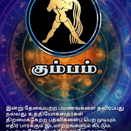
இன்று தேவையற்ற பயணங்களை தவிர்ப்பது
நல்லது. உத்தியோகஸ்தர்கள்
திறமைக்கேற்ற பதவிகளைப் பெற முடியும்.
எதிர் பார்க்கும் இடமாற்றங்களும் கிட்டும்.