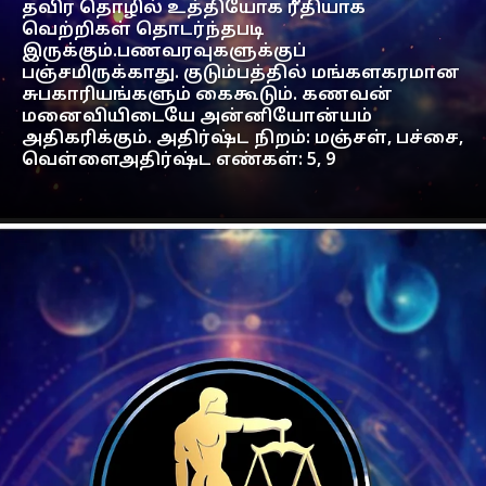
தவிர தொழில் உத்தியோக ரீதியாக
வெற்றிகள் தொடர்ந்தபடி
இருக்கும்.பணவரவுகளுக்குப்
பஞ்சமிருக்காது. குடும்பத்தில் மங்களகரமான
சுபகாரியங்களும் கைகூடும். கணவன்
மனைவியிடையே அன்னியோன்யம்
அதிகரிக்கும். அதிர்ஷ்ட நிறம்: மஞ்சள், பச்சை,
வெள்ளைஅதிர்ஷ்ட எண்கள்: 5, 9