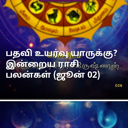
பதவி உயர்வு யாருக்கு?
இன்றைய ராசி
பலன்கள் (ஜூன் 02)
DIN