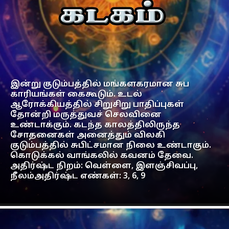
இன்று குடும்பத்தில் மங்களகரமான சுப
காரியங்கள் கைகூடும். உடல்
ஆரோக்கியத்தில் சிறுசிறு பாதிப்புகள்
தோன்றி மருத்துவச் செலவினை
உண்டாக்கும். கடந்த காலத்திலிருந்த
சோதனைகள் அனைத்தும் விலகி
குடும்பத்தில் சுபிட்சமான நிலை உண்டாகும்.
கொடுக்கல் வாங்கலில் கவனம் தேவை.
அதிர்ஷ்ட நிறம்: வெள்ளை, இளஞ்சிவப்பு,
நீலம்அதிர்ஷ்ட எண்கள்: 3, 6, 9