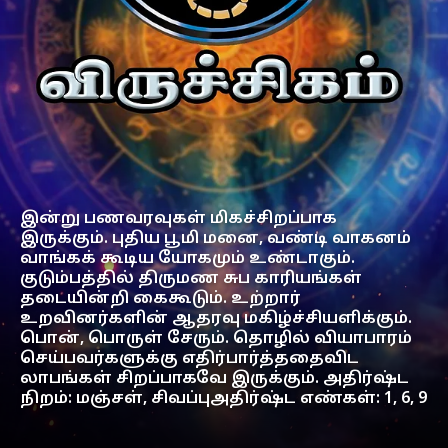
இன்று பணவரவுகள் மிகச்சிறப்பாக
இருக்கும். புதிய பூமி மனை, வண்டி வாகனம்
வாங்கக் கூடிய யோகமும் உண்டாகும்.
குடும்பத்தில் திருமண சுப காரியங்கள்
தடையின்றி கைகூடும். உற்றார்
உறவினர்களின் ஆதரவு மகிழ்ச்சியளிக்கும்.
பொன், பொருள் சேரும். தொழில் வியாபாரம்
செய்பவர்களுக்கு எதிர்பார்த்ததைவிட
லாபங்கள் சிறப்பாகவே இருக்கும். அதிர்ஷ்ட
நிறம்: மஞ்சள், சிவப்புஅதிர்ஷ்ட எண்கள்: 1, 6, 9