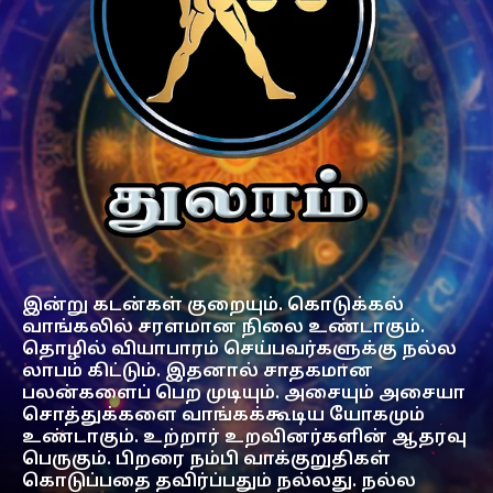
இன்று கடன்கள் குறையும். கொடுக்கல்
வாங்கலில் சரளமான நிலை உண்டாகும்.
தொழில் வியாபாரம் செய்பவர்களுக்கு நல்ல
லாபம் கிட்டும். இதனால் சாதகமான
பலன்களைப் பெற முடியும். அசையும் அசையா
சொத்துக்களை வாங்கக்கூடிய யோகமும்
உண்டாகும். உற்றார் உறவினர்களின் ஆதரவு
பெருகும். பிறரை நம்பி வாக்குறுதிகள்
கொடுப்பதை தவிர்ப்பதும் நல்லது. நல்ல