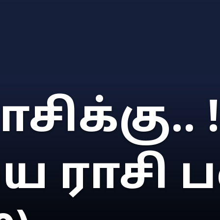
சிக்கு.. !
 ராசி ப