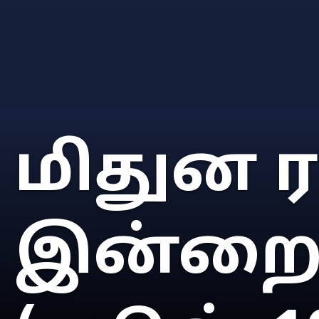
மிதுன ரா
இன்றைய