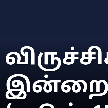
விருச்சிக
இன்றைய