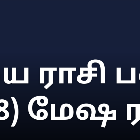
 ராசி ப
8) மேஷ ர