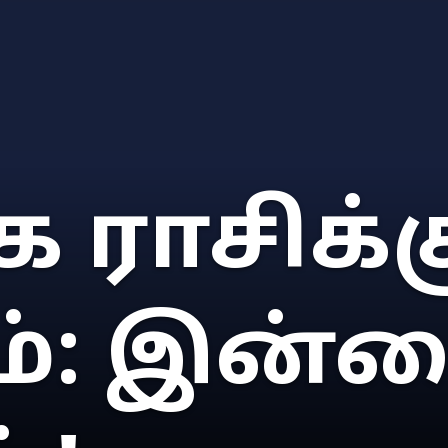
க ராசிக்க
ம்: இன்ற