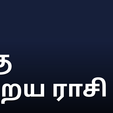
ு
ைய ராசி