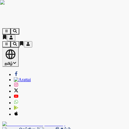
தமிழ்