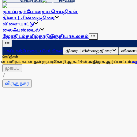
செய்தி மடல்
இ-பேப்பர்
முகப்பு
தற்போதைய செய்திகள்
திரை | சின்னத்திரை
விளையாட்டு
லைஃப்ஸ்டைல்
ஜோதிடம்
தமிழ்நாடு
இந்தியா
உலகம்
திரை | சின்னத்திரை
விளைய
முகப்பு
தற்போதைய செய்திகள்
செய்திகள்
ன் தள்ளுபடிகோரி ஆக. 14-ல் அதிமுக ஆர்ப்பாட்டம்
அனைத்துக் கட்
முகப்பு
/
விருதுநகர்