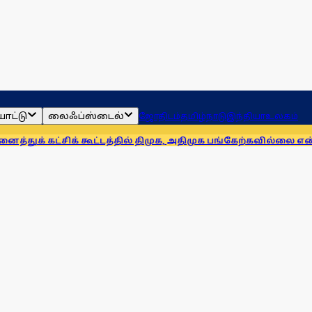
ாட்டு
லைஃப்ஸ்டைல்
ஜோதிடம்
தமிழ்நாடு
இந்தியா
உலகம்
சிக் கூட்டத்தில் திமுக, அதிமுக பங்கேற்கவில்லை என்றாலும் இ