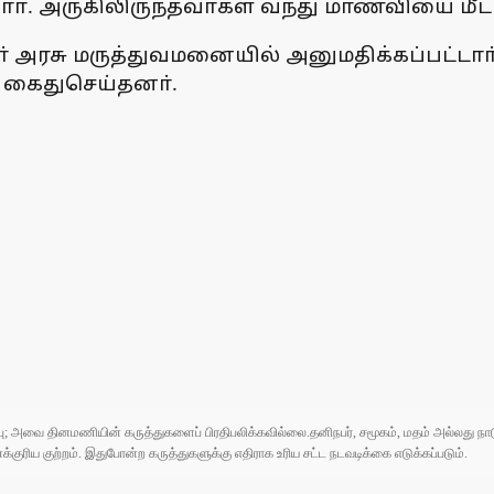
ாா். அருகிலிருந்தவா்கள் வந்து மாணவியை மீட்
 அரசு மருத்துவமனையில் அனுமதிக்கப்பட்டாா்
ை கைதுசெய்தனா்.
ுப்பு; அவை தினமணியின் கருத்துகளைப் பிரதிபலிக்கவில்லை.தனிநபர், சமூகம், மதம் அல்லது
ரிய குற்றம். இதுபோன்ற கருத்துகளுக்கு எதிராக உரிய சட்ட நடவடிக்கை எடுக்கப்படும்.