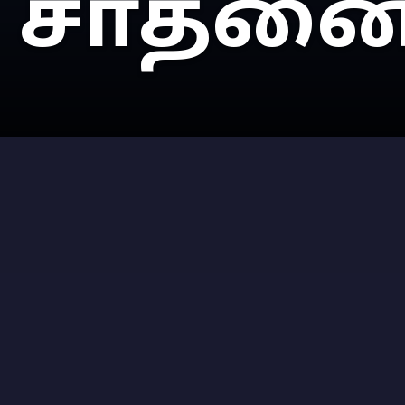
சாதனை