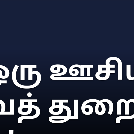
 ஒரு ஊசி
வத் துற