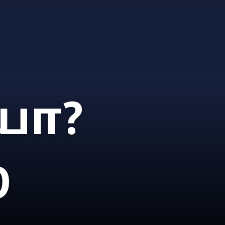
யா?
ை