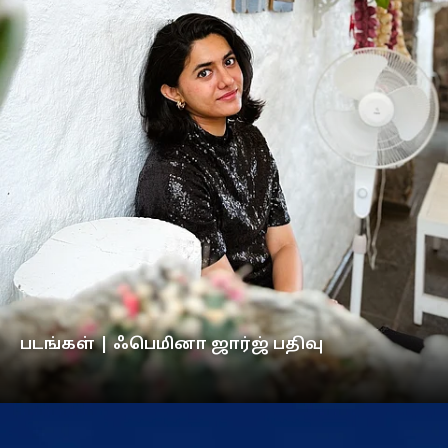
படங்கள் | ஃபெமினா ஜார்ஜ் பதிவு