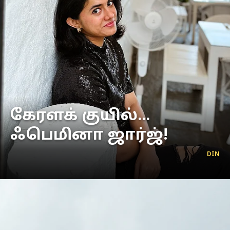
கேரளக் குயில்...
ஃபெமினா ஜார்ஜ்!
DIN