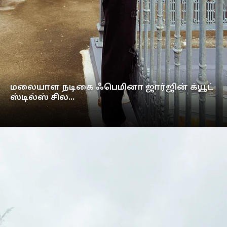
மலையாள நடிகை ஃபெமினா ஜார்ஜின் க்யூட்
ஸ்டில்ஸ் சில...