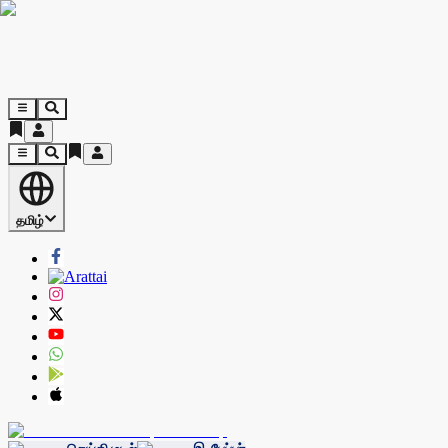
தமிழ்