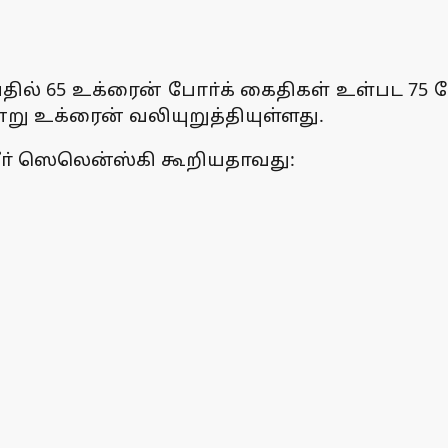
ில் 65 உக்ரைன் போா்க் கைதிகள் உள்பட 75 ப
ு உக்ரைன் வலியுறுத்தியுள்ளது.
மீா் ஸெலென்ஸ்கி கூறியதாவது: