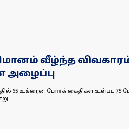
மானம் வீழ்ந்த விவகாரம்
் அழைப்பு
ல் 65 உக்ரைன் போா்க் கைதிகள் உள்பட 75 ப
்று