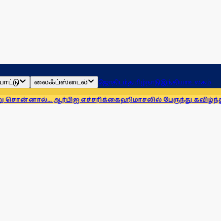
ாட்டு
லைஃப்ஸ்டைல்
ஜோதிடம்
தமிழ்நாடு
இந்தியா
உலகம்
. ஆர்பிஐ எச்சரிக்கை
ஹிமாசலில் பேருந்து கவிழ்ந்து விபத்து! 7 பே