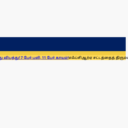
ர் பலி, 11 பேர் காயம்!
எஃப்சிஆர்ஏ சட்டத்தைத் திரும்பப் பெறுக: மு