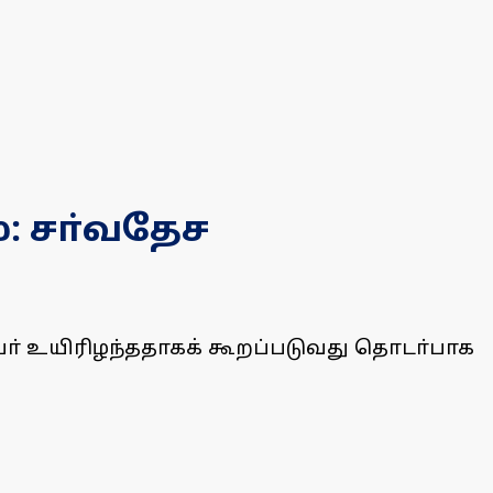
: சா்வதேச
ோ் உயிரிழந்ததாகக் கூறப்படுவது தொடா்பாக