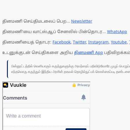
தினமணி செய்திமடலைப் பெற...
Newsletter
தினமணி'யை வாட்ஸ்ஆப் சேனலில் பின்தொடர...
WhatsApp
தினமணியைத் தொடர:
Facebook
,
Twitter
,
Instagram
,
Youtube
,
உடனுக்குடன் செய்திகளை அறிய
தினமணி App
பதிவிறக்கம்
பின்னூட்டத்தில் வெளியாகும் கருத்துகளுக்கு அவற்றைப் பதிவிடுவோரே முழுப் பொற
எந்தவொரு கருத்தும் இந்திய அரசின் தகவல் தொழில்நுட்பக் கொள்கைப்படி தண்டனைக்கு