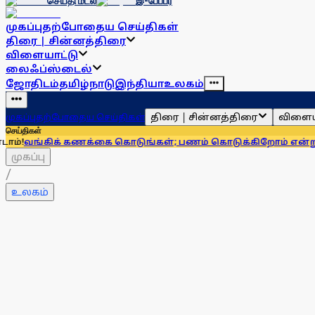
செய்தி மடல்
இ-பேப்பர்
முகப்பு
தற்போதைய செய்திகள்
திரை | சின்னத்திரை
விளையாட்டு
லைஃப்ஸ்டைல்
ஜோதிடம்
தமிழ்நாடு
இந்தியா
உலகம்
திரை | சின்னத்திரை
விளைய
முகப்பு
தற்போதைய செய்திகள்
செய்திகள்
 கணக்கை கொடுங்கள்; பணம் கொடுக்கிறோம் என்று சொன்னால்..
முகப்பு
/
உலகம்