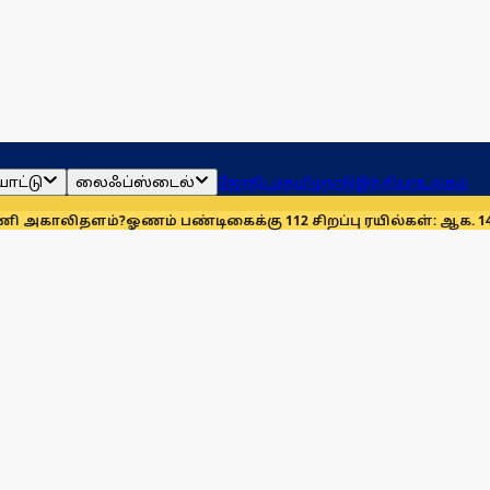
ாட்டு
லைஃப்ஸ்டைல்
ஜோதிடம்
தமிழ்நாடு
இந்தியா
உலகம்
ளம்?
ஓணம் பண்டிகைக்கு 112 சிறப்பு ரயில்கள்: ஆக. 14-ஆம் தேதிம