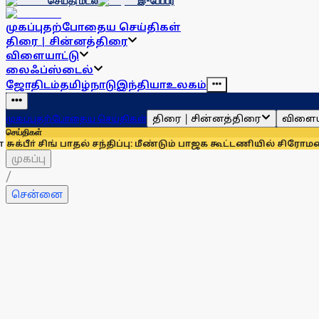
செய்தி மடல்
இ-பேப்பர்
முகப்பு
தற்போதைய செய்திகள்
திரை | சின்னத்திரை
விளையாட்டு
லைஃப்ஸ்டைல்
ஜோதிடம்
தமிழ்நாடு
இந்தியா
உலகம்
திரை | சின்னத்திரை
விளைய
முகப்பு
தற்போதைய செய்திகள்
செய்திகள்
ங் பாதல் சந்திப்பு: மீண்டும் பாஜக கூட்டணியில் சிரோமணி அகாலித
முகப்பு
/
சென்னை