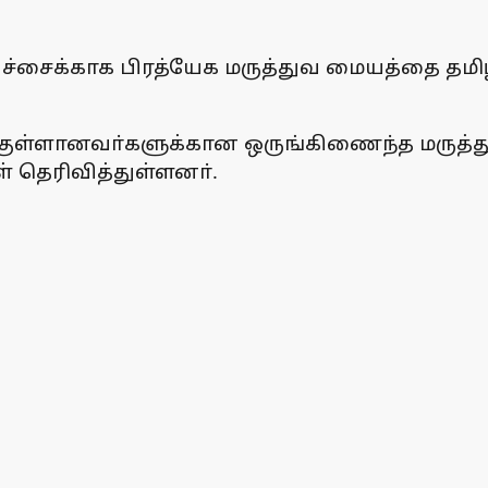
ிகிச்சைக்காக பிரத்யேக மருத்துவ மையத்தை
புக்குள்ளானவா்களுக்கான ஒருங்கிணைந்த மருத
் தெரிவித்துள்ளனா்.