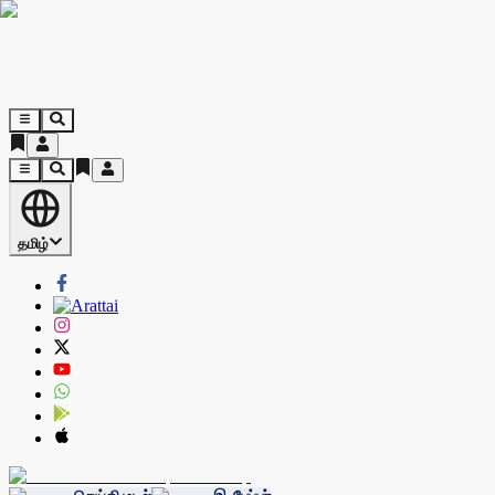
தமிழ்