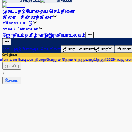
செய்தி மடல்
இ-பேப்பர்
முகப்பு
தற்போதைய செய்திகள்
திரை | சின்னத்திரை
விளையாட்டு
லைஃப்ஸ்டைல்
ஜோதிடம்
தமிழ்நாடு
இந்தியா
உலகம்
திரை | சின்னத்திரை
விளைய
முகப்பு
தற்போதைய செய்திகள்
செய்திகள்
ள் நிறைவேறும் நேரம் நெருங்குகிறது! 2026- க்கு என்ன சொல்லிய
முகப்பு
/
சேலம்