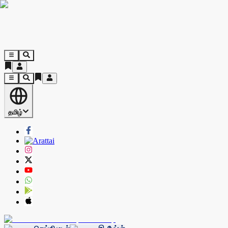
தமிழ்