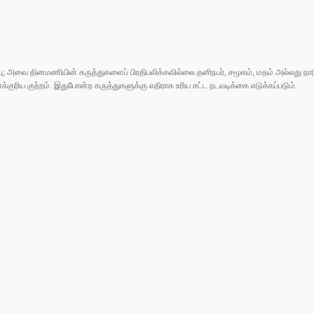
ுப்பு; அவை தினமணியின் கருத்துகளைப் பிரதிபலிக்கவில்லை.தனிநபர், சமூகம், மதம் அல்லது
ரிய குற்றம். இதுபோன்ற கருத்துகளுக்கு எதிராக உரிய சட்ட நடவடிக்கை எடுக்கப்படும்.