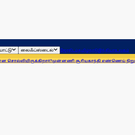
ாட்டு
லைஃப்ஸ்டைல்
ஜோதிடம்
தமிழ்நாடு
இந்தியா
உலகம்
ிருக்கிறார்?
முன்னணி சூரியகாந்தி எண்ணெய் நிறுவனத்துக்கு 