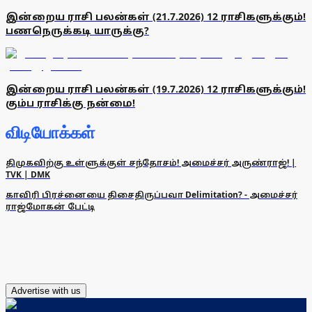
இன்றைய ராசி பலன்கள் (21.7.2026) 12 ராசிகளுக்கும்!
பணநெருக்கடி யாருக்கு?
இன்றைய ராசி பலன்கள் (19.7.2026) 12 ராசிகளுக்கும்!
கும்ப ராசிக்கு நன்மை!
விடியோக்கள்
திமுகவிற்கு உள்ளுக்குள் சந்தோசம்! அமைச்சர் அருண்ராஜ்! |
TVK | DMK
காவிரி பிரச்னையை திசைதிருப்பவா Delimitation? - அமைச்சர்
ராஜ்மோகன் பேட்டி
Advertise with us