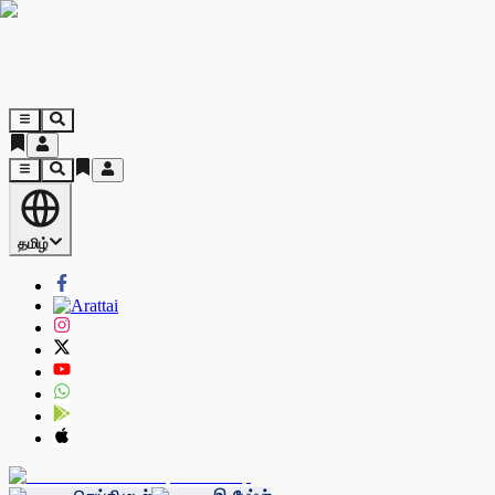
தமிழ்