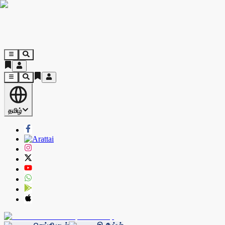
தமிழ்