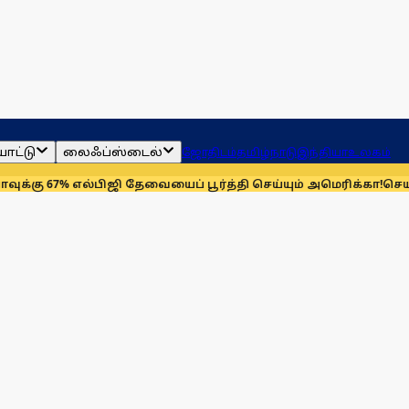
ாட்டு
லைஃப்ஸ்டைல்
ஜோதிடம்
தமிழ்நாடு
இந்தியா
உலகம்
7% எல்பிஜி தேவையைப் பூர்த்தி செய்யும் அமெரிக்கா!
செயின்ட் லூயி