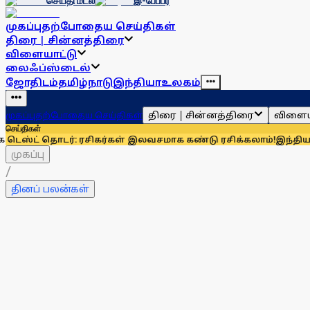
செய்தி மடல்
இ-பேப்பர்
முகப்பு
தற்போதைய செய்திகள்
திரை | சின்னத்திரை
விளையாட்டு
லைஃப்ஸ்டைல்
ஜோதிடம்
தமிழ்நாடு
இந்தியா
உலகம்
திரை | சின்னத்திரை
விளைய
முகப்பு
தற்போதைய செய்திகள்
செய்திகள்
தொடர்: ரசிகர்கள் இலவசமாக கண்டு ரசிக்கலாம்!
இந்தியாவுக்கு 6
முகப்பு
/
தினப் பலன்கள்