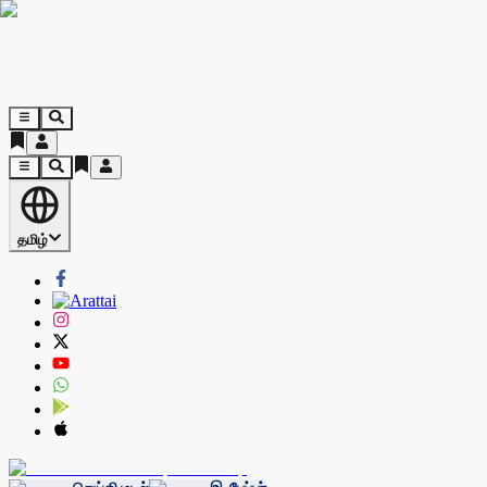
தமிழ்