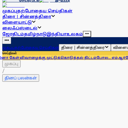
செய்தி மடல்
இ-பேப்பர்
முகப்பு
தற்போதைய செய்திகள்
திரை | சின்னத்திரை
விளையாட்டு
லைஃப்ஸ்டைல்
ஜோதிடம்
தமிழ்நாடு
இந்தியா
உலகம்
திரை | சின்னத்திரை
விளைய
முகப்பு
தற்போதைய செய்திகள்
செய்திகள்
ி
வாழைக்கு முட்டுக்கொடுத்தல் திட்டம்போல... எம்ஆர்கே பேச்சால
முகப்பு
/
தினப் பலன்கள்