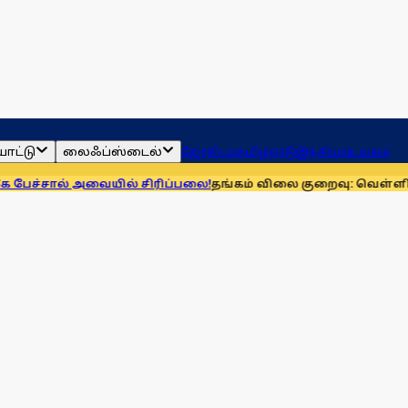
ாட்டு
லைஃப்ஸ்டைல்
ஜோதிடம்
தமிழ்நாடு
இந்தியா
உலகம்
் அவையில் சிரிப்பலை!
தங்கம் விலை குறைவு: வெள்ளி விலை? -ஆக.