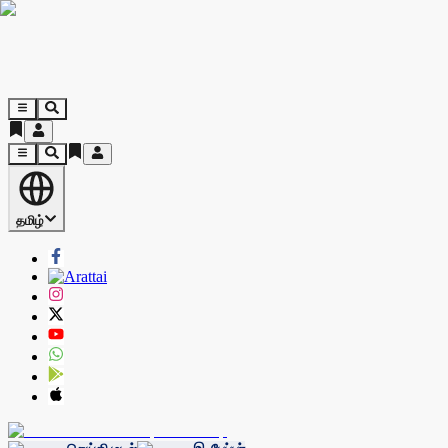
தமிழ்