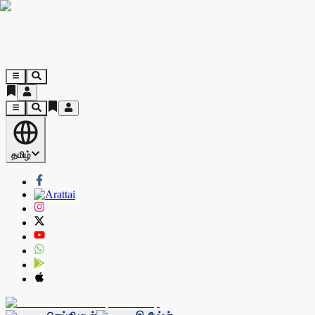
தமிழ்