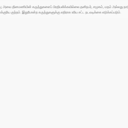
ுப்பு; அவை தினமணியின் கருத்துகளைப் பிரதிபலிக்கவில்லை.தனிநபர், சமூகம், மதம் அல்லது
ரிய குற்றம். இதுபோன்ற கருத்துகளுக்கு எதிராக உரிய சட்ட நடவடிக்கை எடுக்கப்படும்.