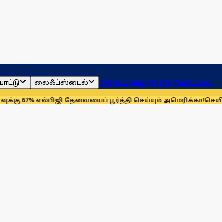
ாட்டு
லைஃப்ஸ்டைல்
ஜோதிடம்
தமிழ்நாடு
இந்தியா
உலகம்
 எல்பிஜி தேவையைப் பூர்த்தி செய்யும் அமெரிக்கா!
செயின்ட் லூயிஸ