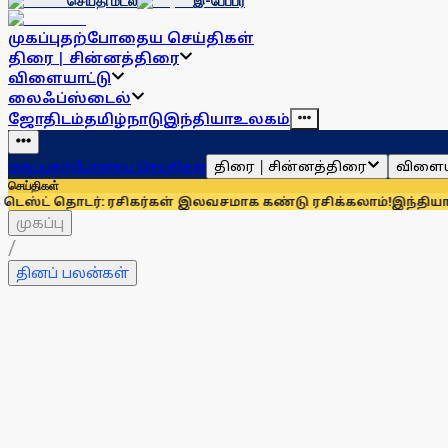
செய்தி மடல்
இ-பேப்பர்
முகப்பு
தற்போதைய செய்திகள்
திரை | சின்னத்திரை
விளையாட்டு
லைஃப்ஸ்டைல்
ஜோதிடம்
தமிழ்நாடு
இந்தியா
உலகம்
திரை | சின்னத்திரை
விளைய
முகப்பு
தற்போதைய செய்திகள்
செய்திகள்
ொடர்: ரசிகர்கள் இலவசமாக கண்டு ரசிக்கலாம்!
இந்தியாவுக்கு 67%
முகப்பு
/
தினப் பலன்கள்