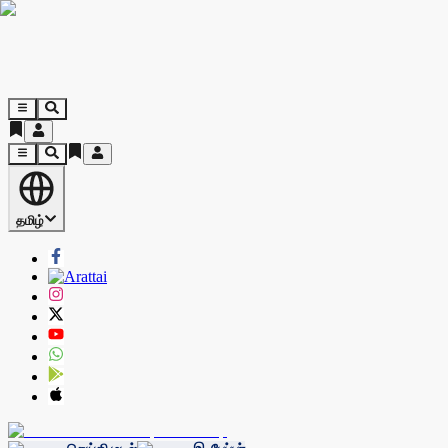
தமிழ்