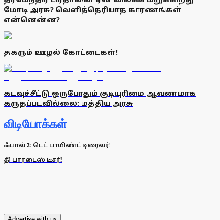
மோடி அரசு? வெளித்தெரியாத காரணங்கள்
என்னென்ன?
தகரும் ஊழல் கோட்டைகள்!
கடவுச்சீட்டு ஒருபோதும் குடியுரிமை ஆவணமாக
கருதப்படவில்லை: மத்திய அரசு
விடியோக்கள்
ஃபால் 2: டெட் பாயிண்ட் டிரைலர்!
தி பாரடைஸ் டீசர்!
Advertise with us