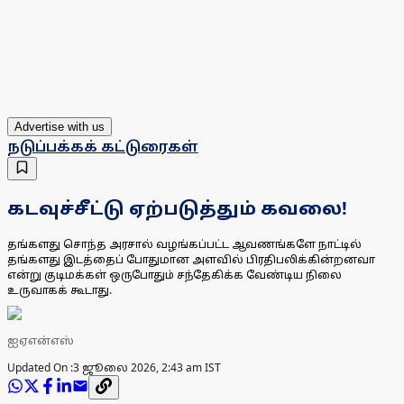
Advertise with us
நடுப்பக்கக் கட்டுரைகள்
கடவுச்சீட்டு ஏற்படுத்தும் கவலை!
தங்களது சொந்த அரசால் வழங்கப்பட்ட ஆவணங்களே நாட்டில்
தங்களது இடத்தைப் போதுமான அளவில் பிரதிபலிக்கின்றனவா
என்று குடிமக்கள் ஒருபோதும் சந்தேகிக்க வேண்டிய நிலை
உருவாகக் கூடாது.
ஐஏஎன்எஸ்
Updated On :
3 ஜூலை 2026, 2:43 am IST