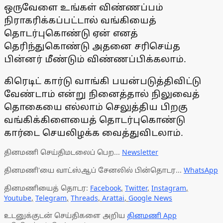
ஒருவேளை உங்கள் விண்ணப்பம்
நிராகரிக்கப்பட்டால் வங்கியைத்
தொடர்புகொண்டு ஏன் எனத்
தெரிந்துகொண்டு அதனை சரிசெய்த
பின்னர் மீண்டும் விண்ணப்பிக்கலாம்.
கிரெடிட் கார்டு வாங்கி பயன்படுத்திவிட்டு
வேண்டாம் என்று நினைத்தால் நிலுவைத்
தொகையை எல்லாம் செலுத்திய பிறகு
வங்கிக்கிளையைத் தொடர்புகொண்டு
கார்டை செயலிழக்க வைத்துவிடலாம்.
தினமணி செய்திமடலைப் பெற...
Newsletter
தினமணி'யை வாட்ஸ்ஆப் சேனலில் பின்தொடர...
WhatsApp
தினமணியைத் தொடர:
Facebook
,
Twitter
,
Instagram
,
Youtube
,
Telegram
,
Threads
,
Arattai
,
Google News
உடனுக்குடன் செய்திகளை அறிய
தினமணி App