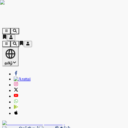
தமிழ்