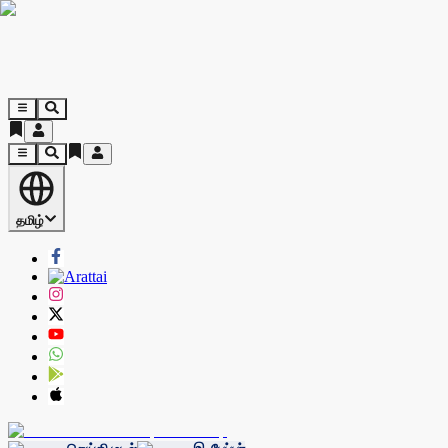
தமிழ்