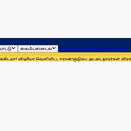
ாட்டு
லைஃப்ஸ்டைல்
ஜோதிடம்
தமிழ்நாடு
இந்தியா
உலகம்
டியோ வெளியிட்ட ஈரான்!
குடும்ப அட்டைதாரர்கள் விரல்ரேகை பத