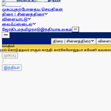
செய்தி மடல்
இ-பேப்பர்
முகப்பு
தற்போதைய செய்திகள்
திரை | சின்னத்திரை
விளையாட்டு
லைஃப்ஸ்டைல்
ஜோதிடம்
தமிழ்நாடு
இந்தியா
உலகம்
திரை | சின்னத்திரை
விளைய
முகப்பு
தற்போதைய செய்திகள்
செய்திகள்
வர் ராகுல் காந்தி: கார்கே
மோஜ்தபா கமேனி கவலைக்கிடமா? வி
முகப்பு
/
இந்தியா