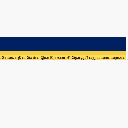
ிவு செய்ய இன்றே கடைசி!
தொகுதி மறுவரையறையை நிராகரிக்க க