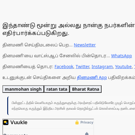
இந்தாண்டு மூன்று அல்லது நான்கு நபர்களின்
எதிர்பார்க்கப்படுகிறது.
தினமணி செய்திமடலைப் பெற...
Newsletter
தினமணி'யை வாட்ஸ்ஆப் சேனலில் பின்தொடர...
WhatsApp
தினமணியைத் தொடர:
Facebook
,
Twitter
,
Instagram
,
Youtube
,
உடனுக்குடன் செய்திகளை அறிய
தினமணி App
பதிவிறக்கம்
manmohan singh
ratan tata
Bharat Ratna
பின்னூட்டத்தில் வெளியாகும் கருத்துகளுக்கு அவற்றைப் பதிவிடுவோரே முழுப் பொற
எந்தவொரு கருத்தும் இந்திய அரசின் தகவல் தொழில்நுட்பக் கொள்கைப்படி தண்டனைக்கு