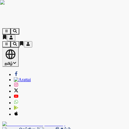
தமிழ்