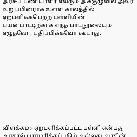
அரசுப் பணியாளர் எவரும் அக்குழுவில் அவர்
உறுப்பினராக உள்ள காலத்தில்
ஏற்பளிக்கபெற்ற பள்ளியின்
பயன்பாட்டிற்காக எந்த பாடநூலையும்
எழுதவோ, பதிப்பிக்கவோ கூடாது.
விளக்கம்
:-
ஏற்பளிக்கப்பட்ட பள்ளி என்பது
அரசால் பராமரிக்கப்படும் அல்லது அரசின்