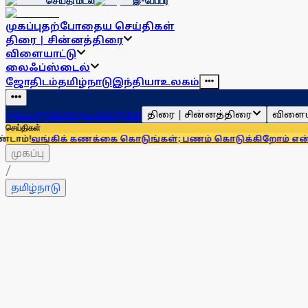
செய்தி மடல்
இ-பேப்பர்
முகப்பு
தற்போதைய செய்திகள்
திரை | சின்னத்திரை
விளையாட்டு
லைஃப்ஸ்டைல்
ஜோதிடம்
தமிழ்நாடு
இந்தியா
உலகம்
திரை | சின்னத்திரை
விளைய
முகப்பு
தற்போதைய செய்திகள்
செய்திகள்
க் கணக்கை கொடுங்கள்; பணம் கொடுக்கிறோம் என்று சொன்னால்.
முகப்பு
/
தமிழ்நாடு