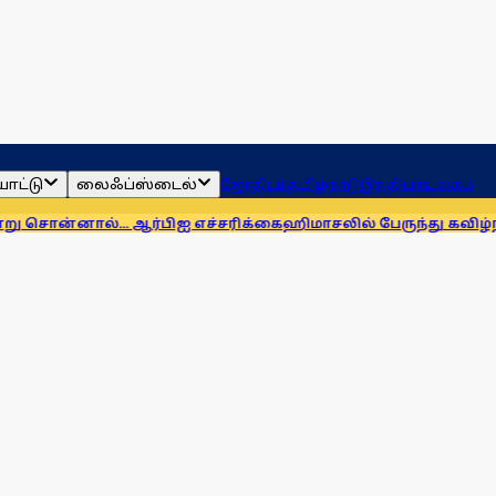
ாட்டு
லைஃப்ஸ்டைல்
ஜோதிடம்
தமிழ்நாடு
இந்தியா
உலகம்
.. ஆர்பிஐ எச்சரிக்கை
ஹிமாசலில் பேருந்து கவிழ்ந்து விபத்து! 7 