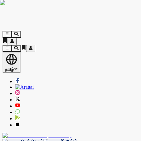
தமிழ்