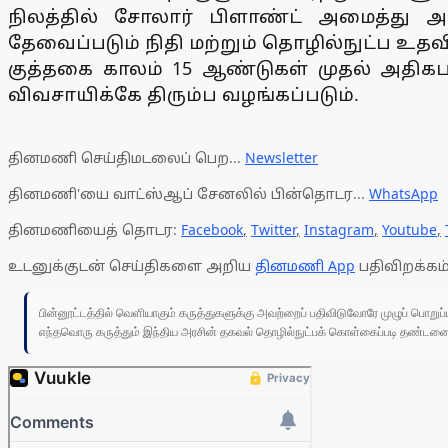
நிலத்தில் சோலார் பிளாண்ட் அமைத்து அ
தேவைப்படும் நிதி மற்றும் தொழில்நுட்ப உதவ
குத்தகை காலம் 15 ஆண்டுகள் முதல் அதிக
விவசாயிக்கே திரும்ப வழங்கப்படும்.
தினமணி செய்திமடலைப் பெற...
Newsletter
தினமணி'யை வாட்ஸ்ஆப் சேனலில் பின்தொடர...
WhatsApp
தினமணியைத் தொடர:
Facebook
,
Twitter
,
Instagram
,
Youtube
,
உடனுக்குடன் செய்திகளை அறிய
தினமணி App
பதிவிறக்கம்
பின்னூட்டத்தில் வெளியாகும் கருத்துகளுக்கு அவற்றைப் பதிவிடுவோரே முழுப் பொற
எந்தவொரு கருத்தும் இந்திய அரசின் தகவல் தொழில்நுட்பக் கொள்கைப்படி தண்டனைக்கு