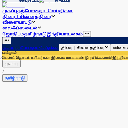
செய்தி மடல்
இ-பேப்பர்
முகப்பு
தற்போதைய செய்திகள்
திரை | சின்னத்திரை
விளையாட்டு
லைஃப்ஸ்டைல்
ஜோதிடம்
தமிழ்நாடு
இந்தியா
உலகம்
திரை | சின்னத்திரை
விளைய
முகப்பு
தற்போதைய செய்திகள்
செய்திகள்
ர்: ரசிகர்கள் இலவசமாக கண்டு ரசிக்கலாம்!
இந்தியாவுக்கு 67% எ
முகப்பு
/
தமிழ்நாடு