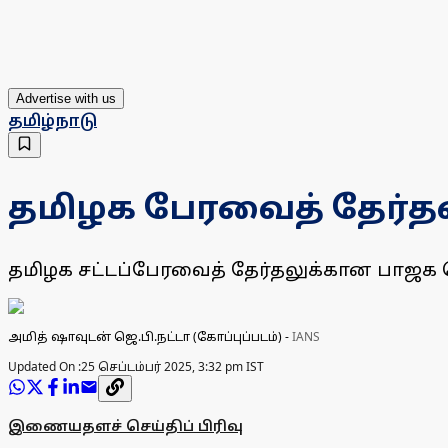
Advertise with us
தமிழ்நாடு
தமிழக பேரவைத் தேர்த
தமிழக சட்டப்பேரவைத் தேர்தலுக்கான பாஜக ப
அமித் ஷாவுடன் ஜெ.பி.நட்டா (கோப்புப்படம்)
-
IANS
Updated On :
25 செப்டம்பர் 2025, 3:32 pm IST
இணையதளச் செய்திப் பிரிவு