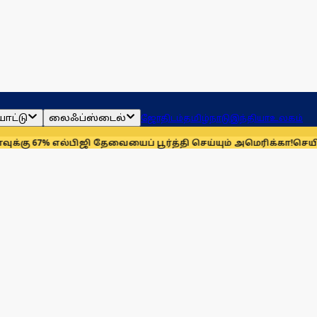
ாட்டு
லைஃப்ஸ்டைல்
ஜோதிடம்
தமிழ்நாடு
இந்தியா
உலகம்
ல்பிஜி தேவையைப் பூர்த்தி செய்யும் அமெரிக்கா!
செயின்ட் லூயிஸ் 