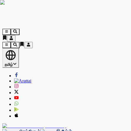
தமிழ்