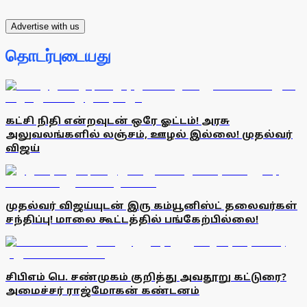
Advertise with us
தொடர்புடையது
கட்சி நிதி என்றவுடன் ஒரே ஓட்டம்! அரசு
அலுவலங்களில் லஞ்சம், ஊழல் இல்லை! முதல்வர்
விஜய்
முதல்வர் விஜய்யுடன் இரு கம்யூனிஸ்ட் தலைவர்கள்
சந்திப்பு! மாலை கூட்டத்தில் பங்கேற்பில்லை!
சிபிஎம் பெ. சண்முகம் குறித்து அவதூறு கட்டுரை?
அமைச்சர் ராஜ்மோகன் கண்டனம்