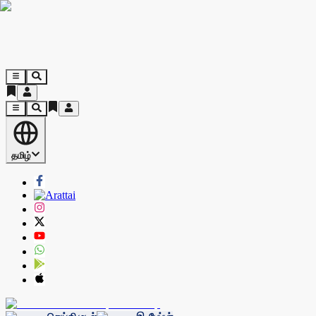
தமிழ்