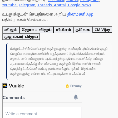
Youtube
,
Telegram
,
Threads
,
Arattai
,
Google News
உடனுக்குடன் செய்திகளை அறிய
தினமணி App
பதிவிறக்கம் செய்யவும்.
விஜய்
ஜோசப் விஜய்
சிபிஎம்
தவெக
CM Vijay
முதல்வர் விஜய்
பின்னூட்டத்தில் வெளியாகும் கருத்துகளுக்கு அவற்றைப் பதிவிடுவோரே முழுப்
பொறுப்பு; அவை தினமணியின் கருத்துகளைப் பிரதிபலிக்கவில்லை.தனிநபர்,
சமூகம், மதம் அல்லது நாடு ஆகியவற்றுக்கு எதிராக அவமதிக்கிற அல்லது
ஆபாசமான விதத்திலுள்ள எந்தவொரு கருத்தும் இந்திய அரசின் தகவல்
தொழில்நுட்பக் கொள்கைப்படி தண்டனைக்குரிய குற்றம். இதுபோன்ற
கருத்துகளுக்கு எதிராக உரிய சட்ட நடவடிக்கை எடுக்கப்படும்.