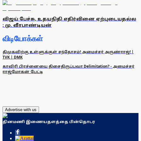
விஜய் பேச்சு, உதயநிதி எதிர்வினை ஏற்புடையதல்ல
: மு. வீரபாண்டியன்
விடியோக்கள்
திமுகவிற்கு உள்ளுக்குள் சந்தோசம்! அமைச்சர் அருண்ராஜ்! |
TVK | DMK
காவிரி பிரச்னையை திசைதிருப்பவா Delimitation? - அமைச்சர்
ராஜ்மோகன் பேட்டி
Advertise with us
தினமணி இணையதளத்தை பின்தொடர