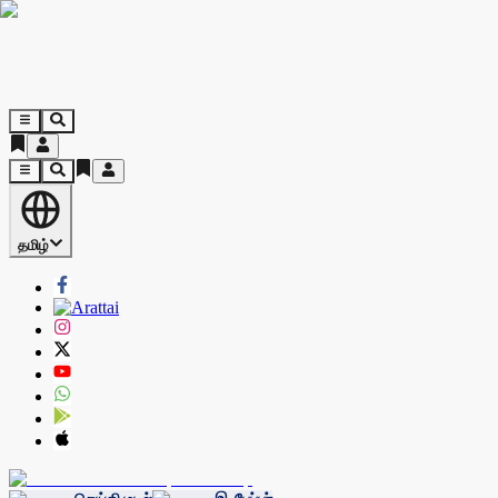
தமிழ்