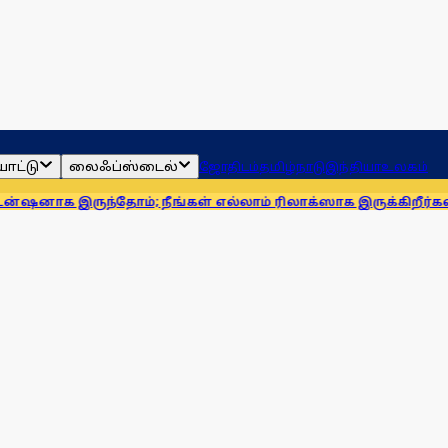
ாட்டு
லைஃப்ஸ்டைல்
ஜோதிடம்
தமிழ்நாடு
இந்தியா
உலகம்
தோம்; நீங்கள் எல்லாம் ரிலாக்ஸாக இருக்கிறீர்கள்! எம்ஆர்கே 