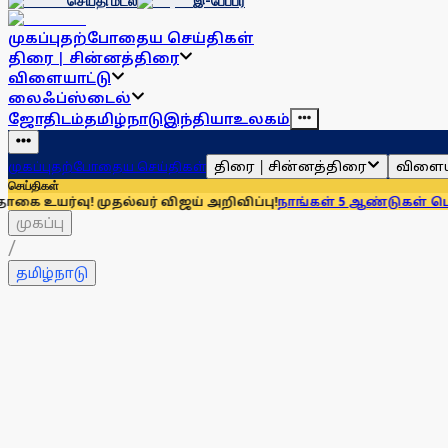
செய்தி மடல்
இ-பேப்பர்
முகப்பு
தற்போதைய செய்திகள்
திரை | சின்னத்திரை
விளையாட்டு
லைஃப்ஸ்டைல்
ஜோதிடம்
தமிழ்நாடு
இந்தியா
உலகம்
திரை | சின்னத்திரை
விளைய
முகப்பு
தற்போதைய செய்திகள்
செய்திகள்
ுதல்வர் விஜய் அறிவிப்பு!
நாங்கள் 5 ஆண்டுகள் டென்ஷனாக இருந்
முகப்பு
/
தமிழ்நாடு