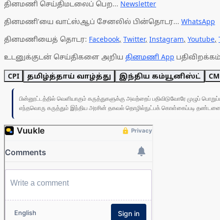
தினமணி செய்திமடலைப் பெற...
Newsletter
தினமணி'யை வாட்ஸ்ஆப் சேனலில் பின்தொடர...
WhatsApp
தினமணியைத் தொடர:
Facebook
,
Twitter
,
Instagram
,
Youtube
,
உடனுக்குடன் செய்திகளை அறிய
தினமணி App
பதிவிறக்கம்
CPI
தமிழ்த்தாய் வாழ்த்து
இந்திய கம்யூனிஸ்ட்
CM 
பின்னூட்டத்தில் வெளியாகும் கருத்துகளுக்கு அவற்றைப் பதிவிடுவோரே முழுப் பொற
எந்தவொரு கருத்தும் இந்திய அரசின் தகவல் தொழில்நுட்பக் கொள்கைப்படி தண்டனைக்கு