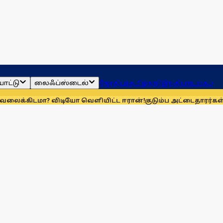
ாட்டு
லைஃப்ஸ்டைல்
ஜோதிடம்
தமிழ்நாடு
இந்தியா
உலகம்
? விடியோ வெளியிட்ட ஈரான்!
குடும்ப அட்டைதாரர்கள் விரல்ரே