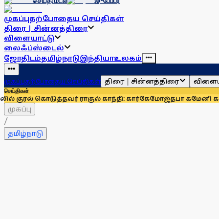
செய்தி மடல்
இ-பேப்பர்
முகப்பு
தற்போதைய செய்திகள்
திரை | சின்னத்திரை
விளையாட்டு
லைஃப்ஸ்டைல்
ஜோதிடம்
தமிழ்நாடு
இந்தியா
உலகம்
திரை | சின்னத்திரை
விளைய
முகப்பு
தற்போதைய செய்திகள்
செய்திகள்
டுத்தவர் ராகுல் காந்தி: கார்கே
மோஜ்தபா கமேனி கவலைக்கிடமா
முகப்பு
/
தமிழ்நாடு