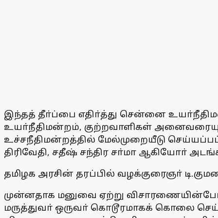
இந்தத் தீா்ப்பை எதிா்த்து சென்னை உயா்நீத
உயா்நீதிமன்றம், குற்றவாளிகள் அனைவரையும் வ
உச்சநீதிமன்றத்தில் மேல்முறையீடு செய்யப்ப
திரிவேதி, சதீஷ் சந்திர சா்மா ஆகியோா் அடங்க
தமிழக அரசின் தரப்பில் வழக்குரைஞா் டி.கு
முன்னதாக மனுவை ஏற்று விசாரணையின்போது உச
மருத்துவா் ஒருவா் கொடூரமாகக் கொலை செய்யப