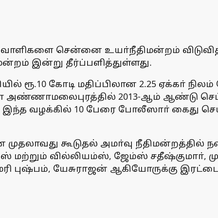
றவாளிகளை சென்னை உயா்நீதிமன்றம் விடுவித்த
்றம் இன்று தீர்ப்பளித்துள்ளது.
ியில் ரூ.10 கோடி மதிப்பிலான 2.25 ஏக்கா் நில
ா அண்ணாமலைபுரத்தில் 2013-ஆம் ஆண்டு செப்.
 இந்த வழக்கில் 10 பேரை போலீஸாா் கைது செ
ாவது கூடுதல் அமா்வு நீதிமன்றத்தில் நடைபெ
 மற்றும் வில்லியம்ஸ், ஜேம்ஸ் சதீஷ்குமாா்,
புஷ்பம், யேசுராஜன் ஆகியோருக்கு இரட்டை ஆ