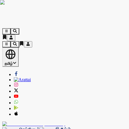
தமிழ்